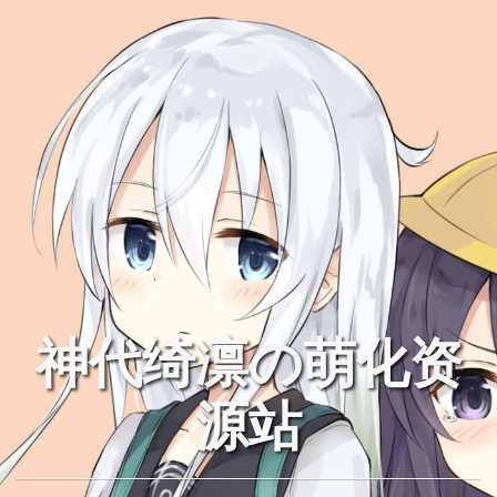
神代绮凛の萌化资
源站